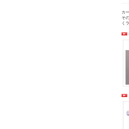
カ
そ
く