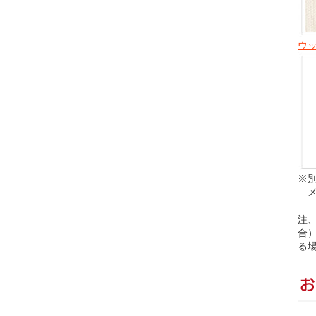
ウッ
※
メ
注
合
る