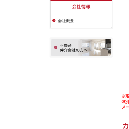
会社概要
※
※別
メー