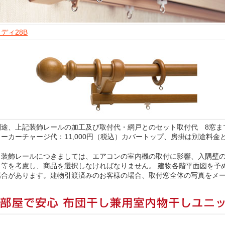
ディ28B
別途、上記装飾レールの加工及び取付代・網戸とのセット取付代 8窓まで一
ーカーチャージ代：11,000円（税込）カバートップ、房掛は別途料金
、装飾レールにつきましては、エアコンの室内機の取付に影響、入隅壁
）等を考慮し、商品を選択しなければなりません。 建物各階平面図を予
場合があります。建物引渡済みのお客様の場合、取付窓全体の写真をメ